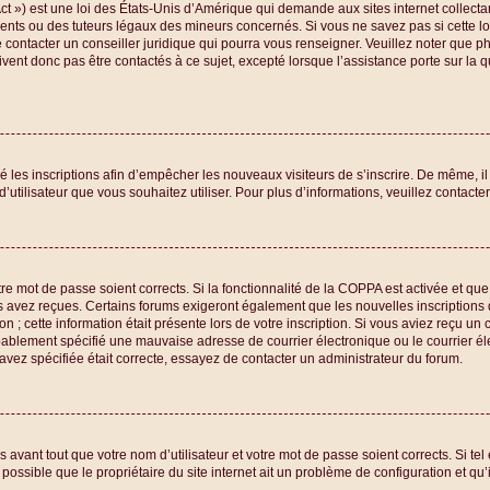
t ») est une loi des États-Unis d’Amérique qui demande aux sites internet collecta
ents ou des tuteurs légaux des mineurs concernés. Si vous ne savez pas si cette 
e contacter un conseiller juridique qui pourra vous renseigner. Veuillez noter que 
vent donc pas être contactés à ce sujet, excepté lorsque l’assistance porte sur la 
ivé les inscriptions afin d’empêcher les nouveaux visiteurs de s’inscrire. De même, 
m d’utilisateur que vous souhaitez utiliser. Pour plus d’informations, veuillez contact
votre mot de passe soient corrects. Si la fonctionnalité de la COPPA est activée et 
ous avez reçues. Certains forums exigeront également que les nouvelles inscriptions 
 ; cette information était présente lors de votre inscription. Si vous aviez reçu un c
blement spécifié une mauvaise adresse de courrier électronique ou le courrier élect
avez spécifiée était correcte, essayez de contacter un administrateur du forum.
avant tout que votre nom d’utilisateur et votre mot de passe soient corrects. Si tel
ossible que le propriétaire du site internet ait un problème de configuration et qu’il