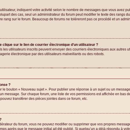
ilisateur, indiquent votre activité selon le nombre de messages que vous avez publié
lupart des cas, seul un administrateur du forum peut modifier le texte des rangs 
re rang sur le forum. Beaucoup de forums ne toléreront pas ce procédé et un admi
lique sur le lien de courrier électronique d’un utilisateur ?
euls les utilisateurs inscrits peuvent envoyer des courriers électroniques aux autres 
erie électronique par des utilisateurs malveillants ou des robots.
ponse ?
r le bouton « Nouveau sujet ». Pour publier une réponse à un sujet ou un message,
r un message. Sur chaque forum, une liste de vos permissions est affichée en bas d
ouvez transférer des pièces jointes dans ce forum, etc.
?
dérateur du forum, vous ne pouvez modifier ou supprimer que vos propres messag
temps après que le message initial ait été publié. Si quelqu’un a déjà répondu à vo