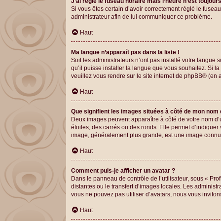
J’ai réglé le fuseau horaire mais l’heure n’est toujour
Si vous êtes certain d’avoir correctement réglé le fuseau
administrateur afin de lui communiquer ce problème.
Haut
Ma langue n’apparaît pas dans la liste !
Soit les administrateurs n’ont pas installé votre langue 
qu’il puisse installer la langue que vous souhaitez. Si l
veuillez vous rendre sur
le site internet de phpBB
® (en a
Haut
Que signifient les images situées à côté de mon nom d
Deux images peuvent apparaître à côté de votre nom d’u
étoiles, des carrés ou des ronds. Elle permet d’indiquer 
image, généralement plus grande, est une image connue 
Haut
Comment puis-je afficher un avatar ?
Dans le panneau de contrôle de l’utilisateur, sous « Prof
distantes ou le transfert d’images locales. Les administr
vous ne pouvez pas utiliser d’avatars, nous vous inviton
Haut