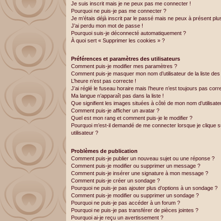
Je suis inscrit mais je ne peux pas me connecter !
Pourquoi ne puis-je pas me connecter ?
Je m’étais déjà inscrit par le passé mais ne peux à présent pl
J’ai perdu mon mot de passe !
Pourquoi suis-je déconnecté automatiquement ?
À quoi sert « Supprimer les cookies » ?
Préférences et paramètres des utilisateurs
Comment puis-je modifier mes paramètres ?
Comment puis-je masquer mon nom d’utilisateur de la liste des u
L’heure n’est pas correcte !
J’ai réglé le fuseau horaire mais l’heure n’est toujours pas corr
Ma langue n’apparaît pas dans la liste !
Que signifient les images situées à côté de mon nom d’utilisate
Comment puis-je afficher un avatar ?
Quel est mon rang et comment puis-je le modifier ?
Pourquoi m’est-il demandé de me connecter lorsque je clique sur
utilisateur ?
Problèmes de publication
Comment puis-je publier un nouveau sujet ou une réponse ?
Comment puis-je modifier ou supprimer un message ?
Comment puis-je insérer une signature à mon message ?
Comment puis-je créer un sondage ?
Pourquoi ne puis-je pas ajouter plus d’options à un sondage ?
Comment puis-je modifier ou supprimer un sondage ?
Pourquoi ne puis-je pas accéder à un forum ?
Pourquoi ne puis-je pas transférer de pièces jointes ?
Pourquoi ai-je reçu un avertissement ?