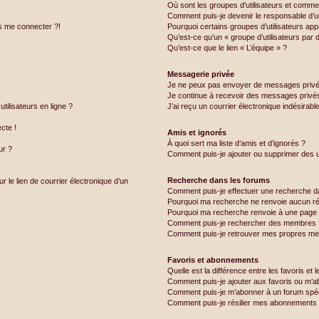
Où sont les groupes d’utilisateurs et commen
Comment puis-je devenir le responsable d’un
us me connecter ?!
Pourquoi certains groupes d’utilisateurs app
Qu’est-ce qu’un « groupe d’utilisateurs par d
Qu’est-ce que le lien « L’équipe » ?
Messagerie privée
Je ne peux pas envoyer de messages privé
Je continue à recevoir des messages privés 
tilisateurs en ligne ?
J’ai reçu un courrier électronique indésirabl
ecte !
Amis et ignorés
À quoi sert ma liste d’amis et d’ignorés ?
ur ?
Comment puis-je ajouter ou supprimer des uti
Recherche dans les forums
 le lien de courrier électronique d’un
Comment puis-je effectuer une recherche d
Pourquoi ma recherche ne renvoie aucun rés
Pourquoi ma recherche renvoie à une page 
Comment puis-je rechercher des membres 
Comment puis-je retrouver mes propres me
Favoris et abonnements
Quelle est la différence entre les favoris e
Comment puis-je ajouter aux favoris ou m’ab
Comment puis-je m’abonner à un forum spéc
Comment puis-je résilier mes abonnements