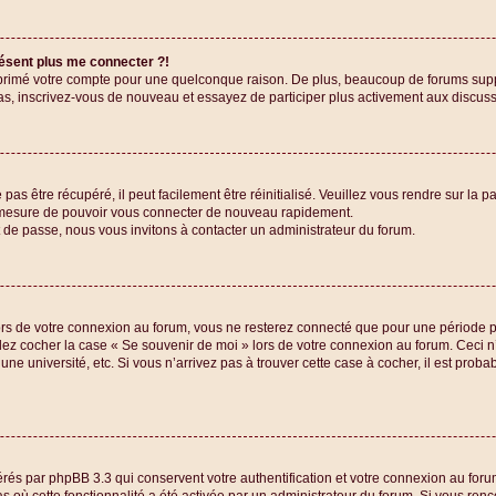
résent plus me connecter ?!
upprimé votre compte pour une quelconque raison. De plus, beaucoup de forums suppr
e cas, inscrivez-vous de nouveau et essayez de participer plus activement aux discus
as être récupéré, il peut facilement être réinitialisé. Veuillez vous rendre sur la 
en mesure de pouvoir vous connecter de nouveau rapidement.
t de passe, nous vous invitons à contacter un administrateur du forum.
rs de votre connexion au forum, vous ne resterez connecté que pour une période pr
uillez cocher la case « Se souvenir de moi » lors de votre connexion au forum. Ce
une université, etc. Si vous n’arrivez pas à trouver cette case à cocher, il est proba
érés par phpBB 3.3 qui conservent votre authentification et votre connexion au for