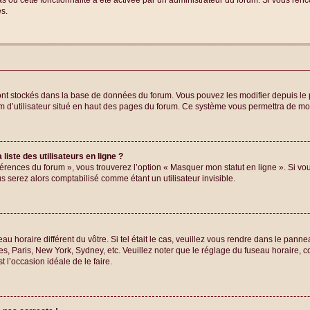
cas où cette fonctionnalité a été activée par un administrateur du forum. Si vous r
s.
 sont stockés dans la base de données du forum. Vous pouvez les modifier depuis le p
m d’utilisateur situé en haut des pages du forum. Ce système vous permettra de mod
iste des utilisateurs en ligne ?
férences du forum », vous trouverez l’option « Masquer mon statut en ligne ». Si vou
serez alors comptabilisé comme étant un utilisateur invisible.
eau horaire différent du vôtre. Si tel était le cas, veuillez vous rendre dans le panne
s, Paris, New York, Sydney, etc. Veuillez noter que le réglage du fuseau horaire, 
st l’occasion idéale de le faire.