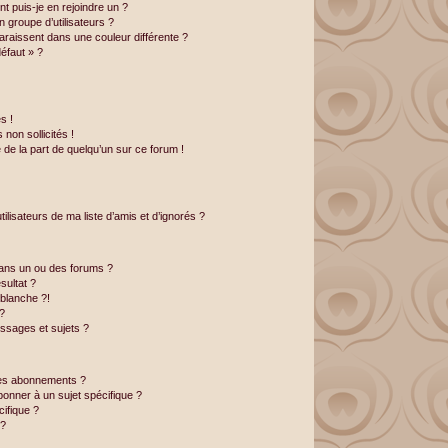
t puis-je en rejoindre un ?
 groupe d’utilisateurs ?
araissent dans une couleur différente ?
éfaut » ?
s !
non sollicités !
e de la part de quelqu’un sur ce forum !
lisateurs de ma liste d’amis et d’ignorés ?
ans un ou des forums ?
ultat ?
blanche ?!
?
ssages et sujets ?
t les abonnements ?
onner à un sujet spécifique ?
ifique ?
 ?