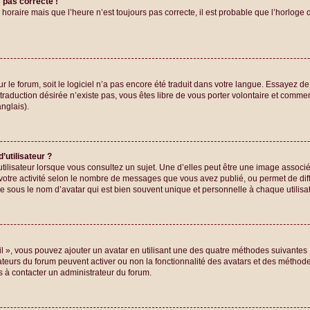
s pas correcte !
 horaire mais que l’heure n’est toujours pas correcte, il est probable que l’horloge 
sur le forum, soit le logiciel n’a pas encore été traduit dans votre langue. Essayez 
a traduction désirée n’existe pas, vous êtes libre de vous porter volontaire et comm
nglais).
’utilisateur ?
tilisateur lorsque vous consultez un sujet. Une d’elles peut être une image assoc
votre activité selon le nombre de messages que vous avez publié, ou permet de différ
sous le nom d’avatar qui est bien souvent unique et personnelle à chaque utilisat
il », vous pouvez ajouter un avatar en utilisant une des quatre méthodes suivantes :
ateurs du forum peuvent activer ou non la fonctionnalité des avatars et des méthodes 
s à contacter un administrateur du forum.