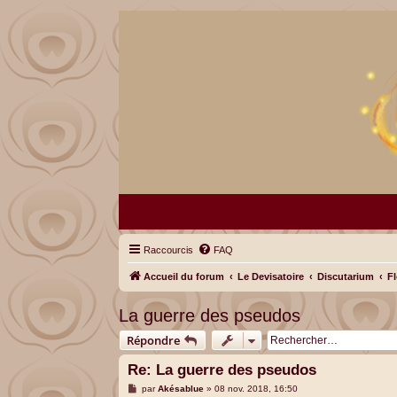
Raccourcis
FAQ
Accueil du forum
Le Devisatoire
Discutarium
F
La guerre des pseudos
Répondre
Re: La guerre des pseudos
M
par
Akésablue
»
08 nov. 2018, 16:50