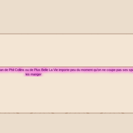
 fan de Phil Collins ou de Plus Belle La Vie importe peu du moment qu’on ne coupe pas ses sp
les manger