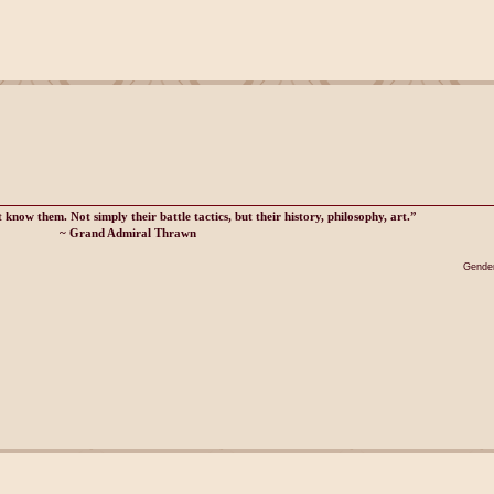
know them. Not simply their battle tactics, but their history, philosophy, art.”
~ Grand Admiral Thrawn
Gender