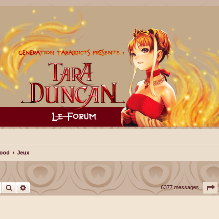
lood
Jeux
Rechercher
Recherche avancée
P
6377 messages