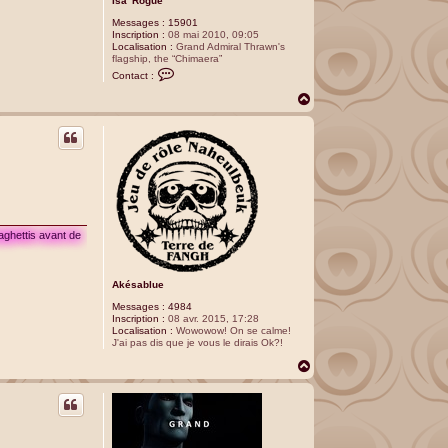
Isa' Rogue
Messages :
15901
Inscription :
08 mai 2010, 09:05
Localisation :
Grand Admiral Thrawn's
flagship, the “Chimaera”
C
Contact :
o
n
H
t
a
a
u
c
t
t
e
r
I
s
a
'
R
aghettis avant de
o
g
u
e
Akésablue
Messages :
4984
Inscription :
08 avr. 2015, 17:28
Localisation :
Wowowow! On se calme!
J'ai pas dis que je vous le dirais Ok?!
H
a
u
t