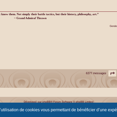
know them. Not simply their battle tactics, but their history, philosophy, art.”
~ Grand Admiral Thrawn
Gender
P
6377 messages
Développé par
phpBB
® Forum Software © phpBB Limited
Traduction française officielle
©
Qiaeru
l’utilisation de cookies vous permettant de bénéficier d’une exp
Optimized by:
phpBB SEO
Confidentialité
|
Conditions