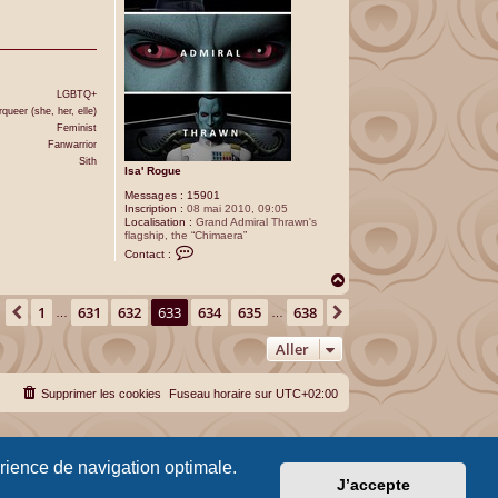
LGBTQ+
queer (she, her, elle)
Feminist
Fanwarrior
Sith
Isa' Rogue
Messages :
15901
Inscription :
08 mai 2010, 09:05
Localisation :
Grand Admiral Thrawn's
flagship, the “Chimaera”
C
Contact :
o
n
H
t
a
a
age
633
sur
638
1
631
632
633
634
635
638
u
Précédent
Suivant
…
…
c
t
t
e
Aller
r
I
s
Supprimer les cookies
Fuseau horaire sur
UTC+02:00
a
'
R
o
g
u
érience de navigation optimale.
e
J’accepte