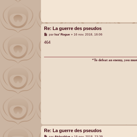
Re: La guerre des pseudos
M
par
Isa' Rogue
»
16 nov. 2018, 16:06
e
s
464
s
a
g
e
“To defeat an enemy, you must 
Re: La guerre des pseudos
M
par
Akésablue
»
16 nov. 2018, 23:39