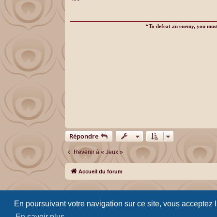
s
a
g
e
“To defeat an enemy, you must 
Répondre
Revenir à « Jeux »
Accueil du forum
En poursuivant votre navigation sur ce site, vous acceptez 
En savoir plus…