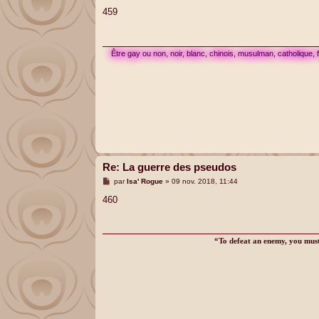
e
s
459
s
a
g
e
Être gay ou non, noir, blanc, chinois, musulman, catholique,
Re: La guerre des pseudos
M
par
Isa' Rogue
»
09 nov. 2018, 11:44
e
s
460
s
a
g
e
“To defeat an enemy, you must 