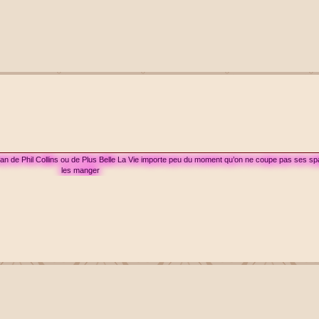
 fan de Phil Collins ou de Plus Belle La Vie importe peu du moment qu’on ne coupe pas ses sp
les manger