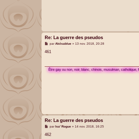
Re: La guerre des pseudos
M
par
Akésablue
»
13 nov. 2018, 20:28
e
s
461
s
a
g
e
Être gay ou non, noir, blanc, chinois, musulman, catholique,
Re: La guerre des pseudos
M
par
Isa' Rogue
»
14 nov. 2018, 16:25
e
s
462
s