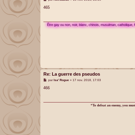
e
s
465
s
a
g
e
Être gay ou non, noir, blanc, chinois, musulman, catholique,
Re: La guerre des pseudos
M
par
Isa' Rogue
»
17 nov. 2018, 17:03
e
s
466
s
a
g
e
“To defeat an enemy, you must 