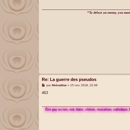
a
g
e
“To defeat an enemy, you must 
Re: La guerre des pseudos
M
par
Akésablue
»
15 nov. 2018, 22:48
e
s
463
s
a
g
e
Être gay ou non, noir, blanc, chinois, musulman, catholique,