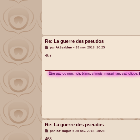
Re: La guerre des pseudos
M
par
Akésablue
»
19 nov. 2018, 20:25
e
s
467
s
a
g
e
Être gay ou non, noir, blanc, chinois, musulman, catholique,
Re: La guerre des pseudos
M
par
Isa' Rogue
»
20 nov. 2018, 18:28
e
s
468