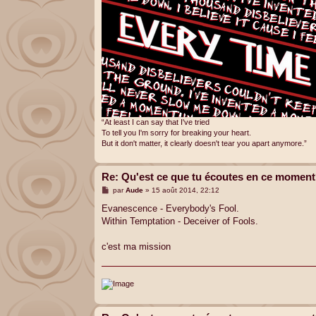
“At least I can say that I've tried
To tell you I'm sorry for breaking your heart.
But it don't matter, it clearly doesn't tear you apart anymore.”
Re: Qu'est ce que tu écoutes en ce momen
M
par
Aude
»
15 août 2014, 22:12
e
s
Evanescence - Everybody's Fool.
s
Within Temptation - Deceiver of Fools.
a
g
e
c'est ma mission