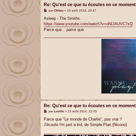
Re: Qu'est ce que tu écoutes en ce momen
M
par
Chitsu
»
15 août 2014, 20:47
e
s
Asleep - The Smiths.
s
https://www.youtube.com/watch?v=oNIJAUVC7sQ
a
g
Parce que... parce que.
e
Re: Qu'est ce que tu écoutes en ce momen
M
par
Lucille
»
15 août 2014, 22:05
e
s
Parce que "Le monde de Charlie", pas vrai ?
s
J'écoute I'm just a kid, de Simple Plan (Nicooo)
a
g
e