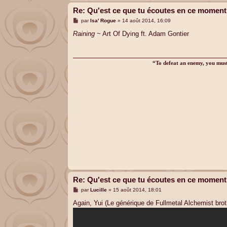
Re: Qu'est ce que tu écoutes en ce momen
M
par
Isa' Rogue
»
14 août 2014, 16:09
e
s
Raining
~ Art Of Dying ft. Adam Gontier
s
a
g
e
“To defeat an enemy, you must 
Re: Qu'est ce que tu écoutes en ce momen
M
par
Lucille
»
15 août 2014, 18:01
e
s
Again, Yui (Le générique de Fullmetal Alchemist bro
s
a
g
e