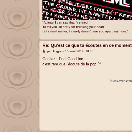
“At least I can say that I've tried
To tell you I'm sorry for breaking your heart.
But it don't matter, it clearly doesn't tear you apart anymore.”
Re: Qu'est ce que tu écoutes en ce momen
M
par
Angye
»
15 août 2014, 18:56
e
s
Gorillaz - Feel Good Inc.
s
c'est rare que j'écoute de la pop ^^
a
g
e
It was over some