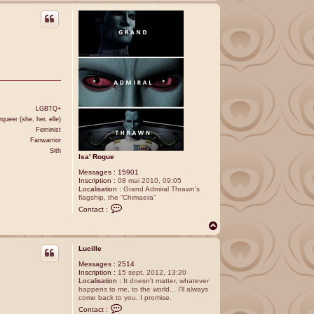
a
u
t
LGBTQ+
queer (she, her, elle)
Feminist
Fanwarrior
Sith
Isa' Rogue
Messages :
15901
Inscription :
08 mai 2010, 09:05
Localisation :
Grand Admiral Thrawn's
flagship, the “Chimaera”
C
Contact :
o
n
H
t
a
a
u
c
Lucille
t
t
Messages :
2514
e
Inscription :
15 sept. 2012, 13:20
r
Localisation :
It doesn't matter, whatever
I
happens to me, to the world... I'll always
s
come back to you. I promise.
a
C
'
Contact :
o