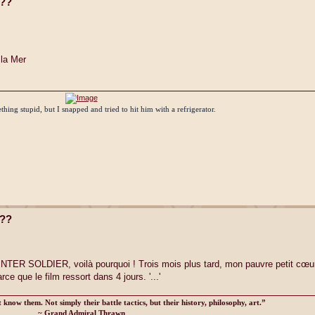
t??
la Mer
thing stupid, but I snapped and tried to hit him with a refrigerator.
t??
R SOLDIER, voilà pourquoi ! Trois mois plus tard, mon pauvre petit cœur
e que le film ressort dans 4 jours. '...'
know them. Not simply their battle tactics, but their history, philosophy, art.”
~ Grand Admiral Thrawn