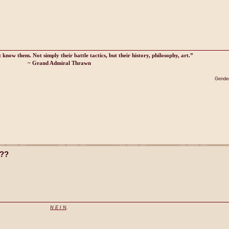
know them. Not simply their battle tactics, but their history, philosophy, art.”
~ Grand Admiral Thrawn
Gender
t??
N E I N
.