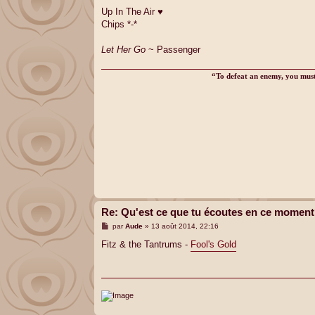
e
s
Up In The Air ♥
s
Chips *-*
a
g
e
Let Her Go
~ Passenger
“To defeat an enemy, you must 
Re: Qu'est ce que tu écoutes en ce momen
M
par
Aude
»
13 août 2014, 22:16
e
s
Fitz & the Tantrums -
Fool's Gold
s
a
g
e