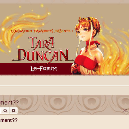
oment??
Rechercher
Recherche avancée
361
moment??