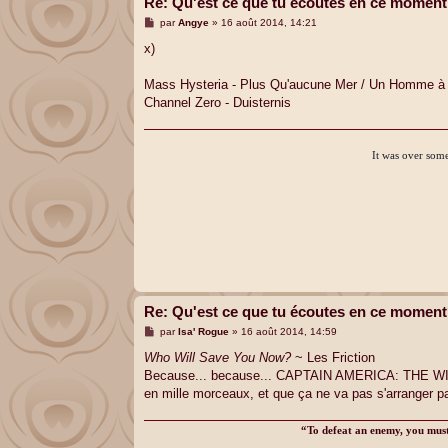
Re: Qu'est ce que tu écoutes en ce momen
M
par
Angye
»
16 août 2014, 14:21
e
s
x)
s
a
g
Mass Hysteria - Plus Qu'aucune Mer / Un Homme à 
e
Channel Zero - Duisternis
It was over some
Re: Qu'est ce que tu écoutes en ce momen
M
par
Isa' Rogue
»
16 août 2014, 14:59
e
s
Who Will Save You Now?
~ Les Friction
s
Because... because... CAPTAIN AMERICA: THE WINTE
a
g
en mille morceaux, et que ça ne va pas s'arranger parc
e
“To defeat an enemy, you must 