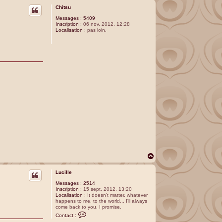
u
Chitsu
t
Messages :
5409
Inscription :
06 nov. 2012, 12:28
Localisation :
pas loin.
H
a
u
Lucille
t
Messages :
2514
Inscription :
15 sept. 2012, 13:20
Localisation :
It doesn't matter, whatever
happens to me, to the world... I'll always
come back to you. I promise.
C
Contact :
o