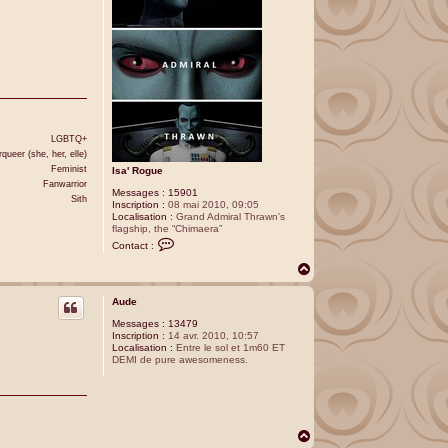
LGBTQ+
queer (she, her, elle)
Feminist
Isa' Rogue
Fanwarrior
Messages :
15901
Sith
Inscription :
08 mai 2010, 09:05
Localisation :
Grand Admiral Thrawn's
flagship, the “Chimaera”
C
Contact :
o
n
H
t
a
a
u
c
Aude
t
t
Messages :
13479
e
Inscription :
14 avr. 2010, 10:57
r
Localisation :
Entre le sol et 1m60 ET
I
DEMI de pure awesomeness.
s
a
'
R
o
g
u
H
e