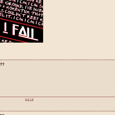
t??
N E I N
.