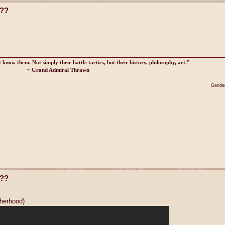
t??
know them. Not simply their battle tactics, but their history, philosophy, art.”
~ Grand Admiral Thrawn
Gender
t??
therhood)