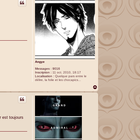
t
Angye
Messages :
9016
Inscription :
11 oct. 2010, 18:17
Localisation :
Quelque pars entre le
délire, la folie et les chocapics...
H
a
u
t
 est toujours