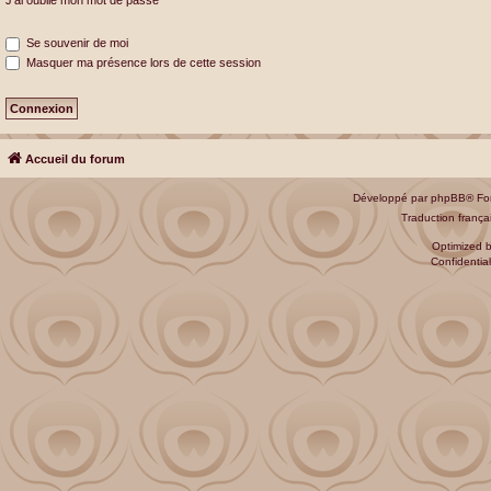
J’ai oublié mon mot de passe
Se souvenir de moi
Masquer ma présence lors de cette session
Accueil du forum
Développé par
phpBB
® Fo
Traduction françai
Optimized 
Confidential