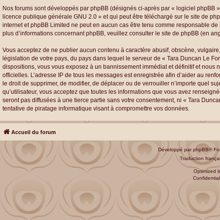
Nos forums sont développés par phpBB (désignés ci-après par « logiciel phpBB » e
licence publique générale GNU 2.0
» et qui peut être téléchargé sur
le site de ph
internet et phpBB Limited ne peut en aucun cas être tenu comme responsable de 
plus d’informations concernant phpBB, veuillez consulter
le site de phpBB
(en ang
Vous acceptez de ne publier aucun contenu à caractère abusif, obscène, vulgaire, 
législation de votre pays, du pays dans lequel le serveur de « Tara Duncan Le For
dispositions, vous vous exposez à un bannissement immédiat et définitif et nous nou
officielles. L’adresse IP de tous les messages est enregistrée afin d’aider au ren
le droit de supprimer, de modifier, de déplacer ou de verrouiller n’importe quel 
qu’utilisateur, vous acceptez que toutes les informations que vous avez renseign
seront pas diffusées à une tierce partie sans votre consentement, ni « Tara Dun
tentative de piratage informatique visant à compromettre vos données.
Accueil du forum
Développé par
phpBB
® Fo
Traduction françai
Optimized 
Confidential