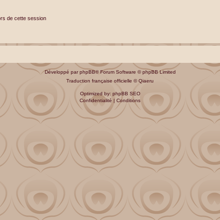
s de cette session
Développé par
phpBB
® Forum Software © phpBB Limited
Traduction française officielle
©
Qiaeru
Optimized by:
phpBB SEO
Confidentialité
|
Conditions