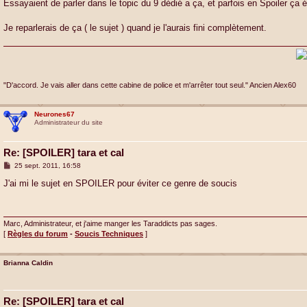
g
Essayaient de parler dans le topic du 9 dédié a ça, et parfois en Spoiler ça é
e
Je reparlerais de ça ( le sujet ) quand je l'aurais fini complètement.
"D'accord. Je vais aller dans cette cabine de police et m'arrêter tout seul." Ancien Alex60
Neurones67
Administrateur du site
Re: [SPOILER] tara et cal
M
25 sept. 2011, 16:58
e
s
J'ai mi le sujet en SPOILER pour éviter ce genre de soucis
s
a
g
e
Marc, Administrateur, et j'aime manger les Taraddicts pas sages.
[
Règles du forum
-
Soucis Techniques
]
Brianna Caldin
Re: [SPOILER] tara et cal