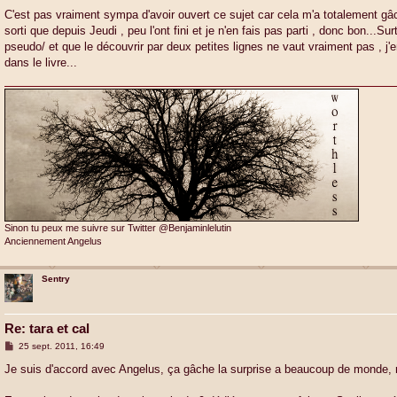
e
s
C'est pas vraiment sympa d'avoir ouvert ce sujet car cela m'a totalement gâch
s
sorti que depuis Jeudi , peu l'ont fini et je n'en fais pas parti , donc bon...
a
g
pseudo/ et que le découvrir par deux petites lignes ne vaut vraiment pas , j'e
e
dans le livre...
Sinon tu peux me suivre sur Twitter @Benjaminlelutin
Anciennement Angelus
Sentry
Re: tara et cal
M
25 sept. 2011, 16:49
e
s
Je suis d'accord avec Angelus, ça gâche la surprise a beaucoup de monde, mo
s
a