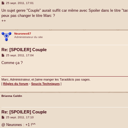
M
25 sept. 2011, 17:01
e
s
Un sujet genre "Couple" aurait suffit car même avec Spoiler dans le titre "tar
s
peux pas changer le titre Marc ?
a
g
++
e
Neurones67
Administrateur du site
Re: [SPOILER] Couple
M
25 sept. 2011, 17:04
e
s
Comme ça ?
s
a
g
e
Marc, Administrateur, et j'aime manger les Taraddicts pas sages.
[
Règles du forum
-
Soucis Techniques
]
Brianna Caldin
Re: [SPOILER] Couple
M
25 sept. 2011, 17:10
e
s
@ Neurones : +1 !^^
s