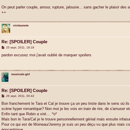
a
g
On peut parler couple, amour, rupture, jalousie... sans gacher le plaisir des au
e
++
vicitounete
Re: [SPOILER] Couple
M
25 sept. 2011, 18:18
e
s
pardon excusez moi j'avait oublié de marquer spoilers
s
a
g
e
musicale-girl
Re: [SPOILER] Couple
M
26 sept. 2011, 00:42
e
s
Bon franchement le Tara et Cal je trouve ça un peu triste dans le sens où i
s
scène hyper romantique? Non moi je les vois en train de rire, de s'amuser e
a
g
Enfin tant que Robin a viré.... *o*
e
Mais bon le Tara/Cal je le trouve personnellement génial mais ensuite infaisa
Pour ce qui est de Moineau/Jeremy je suis un peu déçu vu que plus niais 
égocentrique...