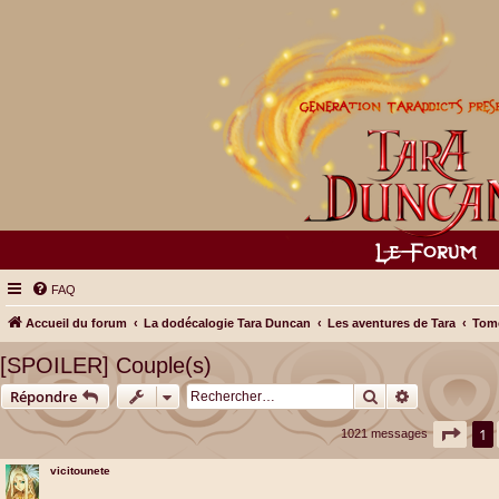
FAQ
Accueil du forum
La dodécalogie Tara Duncan
Les aventures de Tara
Tome
[SPOILER] Couple(s)
Rechercher
Recherche a
Répondre
Page
1
1021 messages
vicitounete