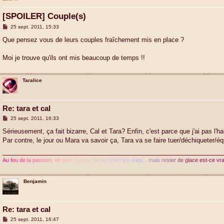
[SPOILER] Couple(s)
M
25 sept. 2011, 15:33
e
s
Que pensez vous de leurs couples fraîchement mis en place ?
s
a
g
Moi je trouve qu'ils ont mis beaucoup de temps !!
e
Taralice
Re: tara et cal
M
25 sept. 2011, 16:33
e
s
Sérieusement, ça fait bizarre, Cal et Tara? Enfin, c'est parce que j'ai pas l'h
s
Par contre, le jour ou Mara va savoir ça, Tara va se faire tuer/déchiqueter/équ
a
g
e
A
u
f
e
u
d
e
l
a
p
a
s
s
i
o
n
,
o
n
p
e
u
t
r
i
s
q
u
e
r
d
e
s
e
b
r
û
l
e
r
l
e
s
a
i
l
e
s
.
.
.
m
a
i
s
r
e
s
t
e
r
d
e
g
l
a
c
e
e
s
t
-
c
e
v
r
Benjamin
Re: tara et cal
M
25 sept. 2011, 16:47