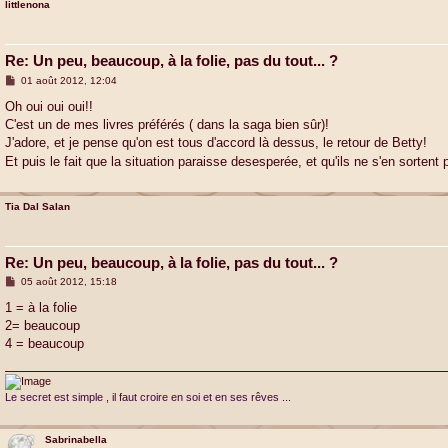
littlenona
Re: Un peu, beaucoup, à la folie, pas du tout... ?
M
01 août 2012, 12:04
e
s
Oh oui oui oui!!
s
C'est un de mes livres préférés ( dans la saga bien sûr)!
a
g
J'adore, et je pense qu'on est tous d'accord là dessus, le retour de Betty!
e
Et puis le fait que la situation paraisse desesperée, et qu'ils ne s'en sorten
Tia Dal Salan
Re: Un peu, beaucoup, à la folie, pas du tout... ?
M
05 août 2012, 15:18
e
s
1 = à la folie
s
2= beaucoup
a
g
4 = beaucoup
e
Le secret est simple , il faut croire en soi et en ses rêves ...
Sabrinabella