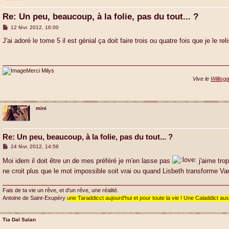
Re: Un peu, beaucoup, à la folie, pas du tout... ?
M
12 févr. 2012, 16:00
e
s
J'ai adoré le tome 5 il est génial ça doit faire trois ou quatre fois que je le reli
s
a
g
e
Merci Milys
Vive le
Willisg
mini
Re: Un peu, beaucoup, à la folie, pas du tout... ?
M
24 févr. 2012, 14:56
e
s
Moi idem il doit être un de mes préféré je m'en lasse pas
j'aime trop
s
ne croit plus que le mot impossible soit vrai ou quand Lisbeth transforme 
a
g
e
Fais de ta vie un rêve, et d'un rêve, une réalité.
Antoine de Saint-Exupéry
une Taraddicct aujourd'hui et pour toute la vie ! Une Caladdict aus
Tia Dal Salan