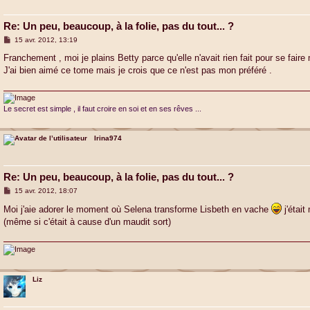
Re: Un peu, beaucoup, à la folie, pas du tout... ?
M
15 avr. 2012, 13:19
e
s
Franchement , moi je plains Betty parce qu'elle n'avait rien fait pour se faire 
s
J'ai bien aimé ce tome mais je crois que ce n'est pas mon préféré .
a
g
e
Le secret est simple , il faut croire en soi et en ses rêves ...
Irina974
Re: Un peu, beaucoup, à la folie, pas du tout... ?
M
15 avr. 2012, 18:07
e
s
Moi j'aie adorer le moment où Selena transforme Lisbeth en vache
j'était
s
(même si c'était à cause d'un maudit sort)
a
g
e
Liz