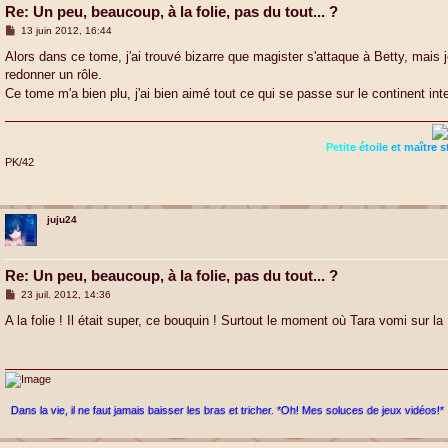
Re: Un peu, beaucoup, à la folie, pas du tout... ?
M
13 juin 2012, 16:44
e
s
Alors dans ce tome, j'ai trouvé bizarre que magister s'attaque à Betty, mais j
s
redonner un rôle.
a
g
Ce tome m'a bien plu, j'ai bien aimé tout ce qui se passe sur le continent inte
e
P
e
t
i
t
e
é
t
o
i
l
e
e
t
m
a
î
t
r
e
s
PK/42
juju24
Re: Un peu, beaucoup, à la folie, pas du tout... ?
M
23 juil. 2012, 14:36
e
s
A la folie ! Il était super, ce bouquin ! Surtout le moment où Tara vomi sur la
s
a
g
e
Dans la vie, il ne faut jamais baisser les bras et tricher. *Oh! Mes soluces de jeux vidéos!*