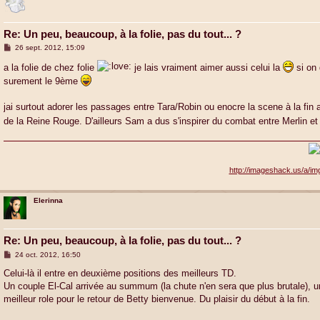
Re: Un peu, beaucoup, à la folie, pas du tout... ?
M
26 sept. 2012, 15:09
e
s
a la folie de chez folie
je lais vraiment aimer aussi celui la
si on 
s
surement le 9ème
a
g
e
jai surtout adorer les passages entre Tara/Robin ou enocre la scene à la fin
de la Reine Rouge. D'ailleurs Sam a dus s'inspirer du combat entre Merli
http://imageshack.us/a/im
Elerinna
Re: Un peu, beaucoup, à la folie, pas du tout... ?
M
24 oct. 2012, 16:50
e
s
Celui-là il entre en deuxième positions des meilleurs TD.
s
Un couple El-Cal arrivée au summum (la chute n'en sera que plus brutale), 
a
g
meilleur role pour le retour de Betty bienvenue. Du plaisir du début à la fin.
e