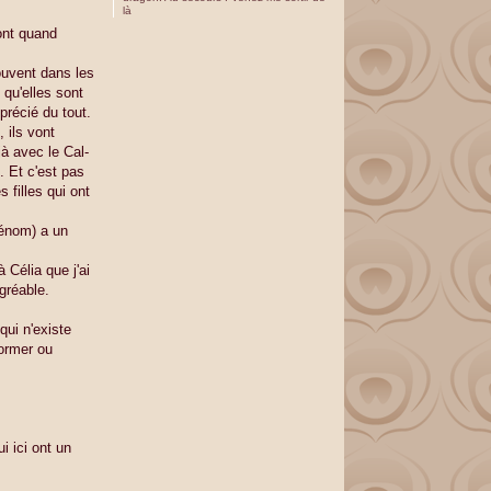
là
ont quand
ouvent dans les
 qu'elles sont
précié du tout.
 ils vont
jà avec le Cal-
. Et c'est pas
s filles qui ont
rénom) a un
 Célia que j'ai
gréable.
qui n'existe
former ou
i ici ont un