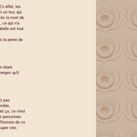
En effet, les
t un truc qui
ès la mort de
, ce qui n'a
belle est tout
s la peine de
en étant
ierges qu'il
st pas
emble,
et ça, ce n'est
de personnes
'histoire de ce
super vite,