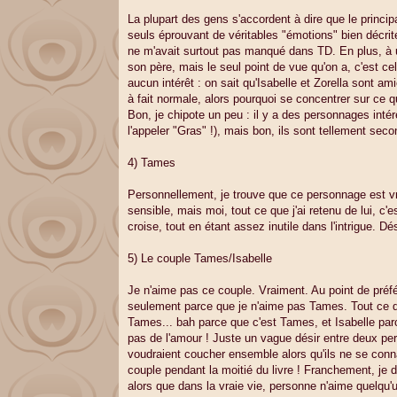
La plupart des gens s'accordent à dire que le princip
seuls éprouvant de véritables "émotions" bien décrit
ne m'avait surtout pas manqué dans TD. En plus, à 
son père, mais le seul point de vue qu'on a, c'est celu
aucun intérêt : on sait qu'Isabelle et Zorella sont am
à fait normale, alors pourquoi se concentrer sur ce qu
Bon, je chipote un peu : il y a des personnages inté
l'appeler "Gras" !), mais bon, ils sont tellement seco
4) Tames
Personnellement, je trouve que ce personnage est vra
sensible, mais moi, tout ce que j'ai retenu de lui, c'
croise, tout en étant assez inutile dans l'intrigue. D
5) Le couple Tames/Isabelle
Je n'aime pas ce couple. Vraiment. Au point de préfér
seulement parce que je n'aime pas Tames. Tout ce q
Tames... bah parce que c'est Tames, et Isabelle parce
pas de l'amour ! Juste un vague désir entre deux pe
voudraient coucher ensemble alors qu'ils ne se conna
couple pendant la moitié du livre ! Franchement, je dé
alors que dans la vraie vie, personne n'aime quelqu'