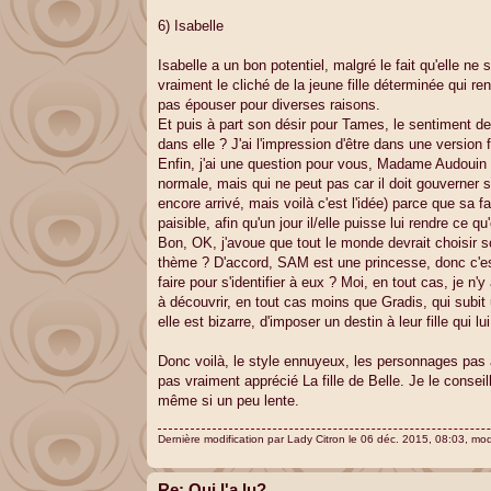
6) Isabelle
Isabelle a un bon potentiel, malgré le fait qu'elle ne 
vraiment le cliché de la jeune fille déterminée qui 
pas épouser pour diverses raisons.
Et puis à part son désir pour Tames, le sentiment de
dans elle ? J'ai l'impression d'être dans une version 
Enfin, j'ai une question pour vous, Madame Audouin ;
normale, mais qui ne peut pas car il doit gouverner
encore arrivé, mais voilà c'est l'idée) parce que sa f
paisible, afin qu'un jour il/elle puisse lui rendre ce qu
Bon, OK, j'avoue que tout le monde devrait choisir s
thème ? D'accord, SAM est une princesse, donc c'e
faire pour s'identifier à eux ? Moi, en tout cas, je n
à découvrir, en tout cas moins que Gradis, qui subit
elle est bizarre, d'imposer un destin à leur fille qui 
Donc voilà, le style ennuyeux, les personnages pas as
pas vraiment apprécié La fille de Belle. Je le consei
même si un peu lente.
Dernière modification par
Lady Citron
le 06 déc. 2015, 08:03, modi
Re: Qui l'a lu?