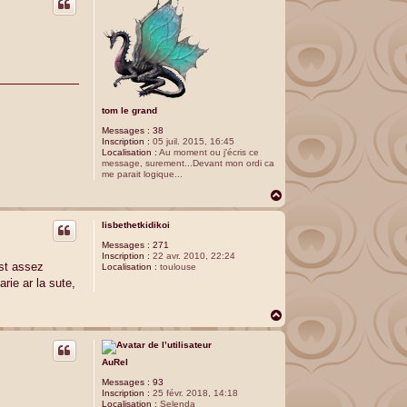
t
tom le grand
Messages :
38
Inscription :
05 juil. 2015, 16:45
Localisation :
Au moment ou j'écris ce
message, surement...Devant mon ordi ca
me parait logique...
H
a
u
lisbethetkidikoi
t
Messages :
271
Inscription :
22 avr. 2010, 22:24
est assez
Localisation :
toulouse
rie ar la sute,
H
a
u
t
AuRel
Messages :
93
Inscription :
25 févr. 2018, 14:18
Localisation :
Selenda