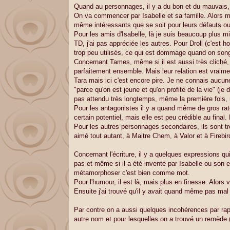
Quand au personnages, il y a du bon et du mauvais, 
On va commencer par Isabelle et sa famille. Alors mê
même intéressants que se soit pour leurs défauts ou 
Pour les amis d'Isabelle, là je suis beaucoup plus m
TD, j'ai pas appréciée les autres. Pour Droll (c'est
trop peu utilisés, ce qui est dommage quand on songe 
Concernant Tames, même si il est aussi très cliché, 
parfaitement ensemble. Mais leur relation est vraimen
Tara mais ici c'est encore pire. Je ne connais aucune 
"parce qu'on est jeune et qu'on profite de la vie" (je 
pas attendu très longtemps, même la première fois, 
Pour les antagonistes il y a quand même de gros raté
certain potentiel, mais elle est peu crédible au fin
Pour les autres personnages secondaires, ils sont trè
aimé tout autant, à Maitre Chem, à Valor et à Firebi
Concernant l'écriture, il y a quelques expressions q
pas et même si il a été inventé par Isabelle ou son e
métamorphoser c'est bien comme mot.
Pour l'humour, il est là, mais plus en finesse. Alors
Ensuite j'ai trouvé qu'il y avait quand même pas ma
Par contre on a aussi quelques incohérences par rapp
autre nom et pour lesquelles on a trouvé un remède (