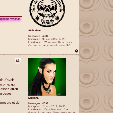
aghettis avant de
Akésablue
Messages :
4984
Inscription :
08 avr. 2015, 17:28
Localisation :
Wowowow! On se calme!
J'ai pas dis que je vous le dirais Ok?!
H
a
u
t
is d'avoir
icorne, qui
 assez qu'on
e grosses
Elerinna
à mesure et de
Messages :
4591
Inscription :
24 oct. 2012, 10:43
Localisation :
Dans l'estomac d'un
dragon. Au secours ! Venez me sortir de