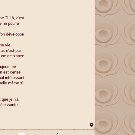
se ?! Là, c'est
e ne pourra
u'on développe
ne vie
cas n'est pas
ns une ambiance
oujours ce
on est censé
pal intéressant
abelle même si
 que je n'ai
ntéressantes,
H
a
u