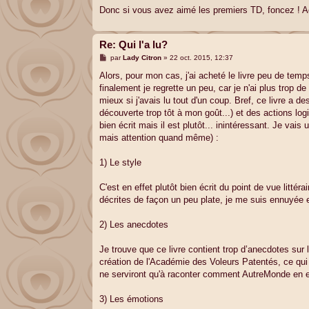
Donc si vous avez aimé les premiers TD, foncez ! Ac
Re: Qui l'a lu?
M
par
Lady Citron
»
22 oct. 2015, 12:37
e
s
Alors, pour mon cas, j'ai acheté le livre peu de temps
s
finalement je regrette un peu, car je n'ai plus trop d
a
g
mieux si j'avais lu tout d'un coup. Bref, ce livre a 
e
découverte trop tôt à mon goût...) et des actions logi
bien écrit mais il est plutôt... inintéressant. Je vai
mais attention quand même) :
1) Le style
C'est en effet plutôt bien écrit du point de vue litt
décrites de façon un peu plate, je me suis ennuyée e
2) Les anecdotes
Je trouve que ce livre contient trop d’anecdotes sur
création de l'Académie des Voleurs Patentés, ce qui do
ne serviront qu'à raconter comment AutreMonde en est
3) Les émotions