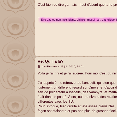
e
s
C'est bien de dire ça mais il faut d'abord que tu te 
s
a
g
e
Être gay ou non, noir, blanc, chinois, musulman, catholique,
Re: Qui l'a lu?
M
par
Elerinna
»
31 juil. 2015, 14:51
e
s
Voilà je l'ai fini et je l'ai adorée. Pour moi c'est 
s
a
g
J'ai apprécié me retrouver au Lancovit, qui bien que 
e
justement un différend regard sur Omois, et d'avoir 
sert de précepteur à Isabelle, des vampyrs, et maî
était dans le passé. Alors, oui, au niveau des relat
différentes avec les TD.
Pour l'intrigue, bien qu'elle ait été assez prévisibl
façon satisfaisante et pas non plus de grosses ficell