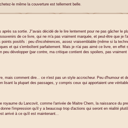
hetez-le même la couverture est tellement belle.
 après sa sortie. J"avais décidé de le lire lentement pour ne pas gâcher le plai
e souvenirs de ce livre, qui ne m'a pas vraiment marquée, et peut-être que je l'
des points positifs : peu d'incohérences, assez vraisemblable (même si la techn
ques et qui s'emboîtent parfaitement. Mais je n'ai pas aimé ce livre, en effet s
s un peu développer (par contre, ma critique contient des spoilers, pas vraiment 
éraire, mais comment dire... ce n'est pas un style accrocheur. Peu d'humour et d
n lisant la plupart des passages, y compris ceux qui apportaient une véritabl
 le royaume du Lancovit, comme l'arrivée de Maitre Chem, la naissance du prem
nne l'impression qu'il y a beaucoup trop d'actions qui seront en réalité plutôt
 arrivé à ce qu'il est maintenant...