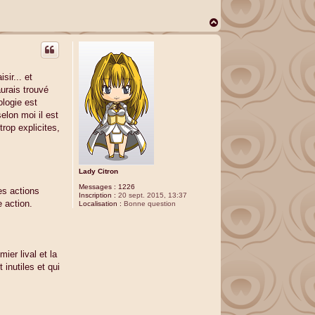
H
a
u
t
sir... et
aurais trouvé
ologie est
elon moi il est
trop explicites,
Lady Citron
Messages :
1226
es actions
Inscription :
20 sept. 2015, 13:37
e action.
Localisation :
Bonne question
ier lival et la
 inutiles et qui