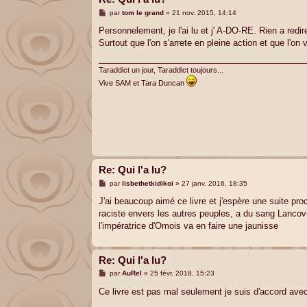
M
par
tom le grand
»
21 nov. 2015, 14:14
e
s
Personnelement, je l'ai lu et j' A-DO-RE. Rien a redir
s
Surtout que l'on s'arrete en pleine action et que l'on
a
g
e
Taraddict un jour, Taraddict toujours...
Vive SAM et Tara Duncan
Re: Qui l'a lu?
M
par
lisbethetkidikoi
»
27 janv. 2016, 18:35
e
s
J'ai beaucoup aimé ce livre et j'espère une suite pro
s
raciste envers les autres peuples, a du sang Lancovi
a
g
l'impératrice d'Omois va en faire une jaunisse
e
Re: Qui l'a lu?
M
par
AuRel
»
25 févr. 2018, 15:23
e
s
Ce livre est pas mal seulement je suis d'accord ave
s
a