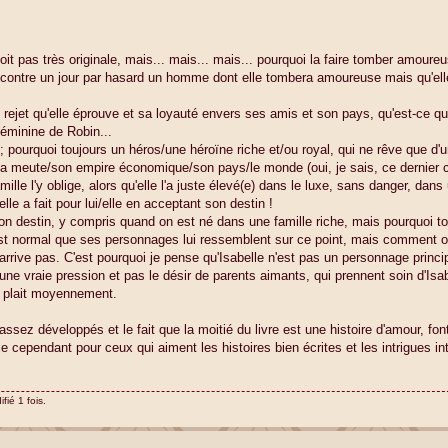
soit pas très originale, mais... mais... mais... pourquoi la faire tomber amoureu
rencontre un jour par hasard un homme dont elle tombera amoureuse mais qu'ell
 rejet qu'elle éprouve et sa loyauté envers ses amis et son pays, qu'est-ce q
féminine de Robin...
 pourquoi toujours un héros/une héroïne riche et/ou royal, qui ne rêve que d'u
 sa meute/son empire économique/son pays/le monde (oui, je sais, ce dernier 
amille l'y oblige, alors qu'elle l'a juste élevé(e) dans le luxe, sans danger, da
'elle a fait pour lui/elle en acceptant son destin !
on destin, y compris quand on est né dans une famille riche, mais pourquoi t
st normal que ses personnages lui ressemblent sur ce point, mais comment 
'y arrive pas. C'est pourquoi je pense qu'Isabelle n'est pas un personnage princi
 une vraie pression et pas le désir de parents aimants, qui prennent soin d'Is
lui plait moyennement.
sez développés et le fait que la moitié du livre est une histoire d'amour, font
lle cependant pour ceux qui aiment les histoires bien écrites et les intrigues i
fié 1 fois.