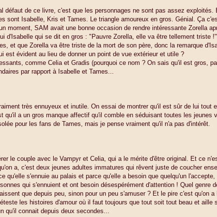
al défaut de ce livre, c'est que les personnages ne sont pas assez exploités. 
es sont Isabelle, Kris et Tames. Le triangle amoureux en gros. Génial. Ça c'es
un moment, SAM avait une bonne occasion de rendre intéressante Zorella apr
i d'Isabelle qui se dit en gros : "Pauvre Zorella, elle va être tellement triste !"
ies, et que Zorella va être triste de la mort de son père, donc la remarque d'Isa
i est évident au lieu de donner un point de vue extérieur et utile ?
ressants, comme Celia et Gradis (pourquoi ce nom ? On sais qu'il est gros, pa
ndaires par rapport à Isabelle et Tames...
iment très ennuyeux et inutile. On essai de montrer qu'il est sûr de lui tout 
est qu'il a un gros manque affectif qu'il comble en séduisant toutes les jeunes v
ésolée pour les fans de Tames, mais je pense vraiment qu'il n'a pas d'intérêt.
er le couple avec le Vampyr et Celia, qui a le mérite d'être original. Et ce n'e
u'on a, c'est deux jeunes adultes immatures qui rêvent juste de coucher ens
 qu'elle s'ennuie au palais et parce qu'elle a besoin que quelqu'un l'accepte, 
rsonnes qui s'ennuient et ont besoin désespérément d'attention ! Quel genre 
issent que depuis peu, sinon pour un peu s'amuser ? Et le pire c'est qu'on a l
teste les histoires d'amour où il faut toujours que tout soit tout beau et aille 
un qu'il connait depuis deux secondes...