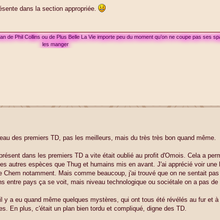
présente dans la section appropriée.
 fan de Phil Collins ou de Plus Belle La Vie importe peu du moment qu’on ne coupe pas ses sp
les manger
du niveau des premiers TD, pas les meilleurs, mais du très très bon quand même.
présent dans les premiers TD a vite était oublié au profit d'Omois. Cela a perm
des autres espèces que Thug et humains mis en avant. J'ai apprécié voir une l
tre Chem notamment. Mais comme beaucoup, j'ai trouvé que on ne sentait pas
ions entre pays ça se voit, mais niveau technologique ou sociétale on a pas d
es, il y a eu quand même quelques mystères, qui ont tous été révélés au fur et 
es. En plus, c'était un plan bien tordu et compliqué, digne des TD.