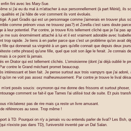
enfin fini avec les Mary-Sue.
me si j'ai eu du mal à m'attacher à eux personnellement (à part Mérié), ils s
qualités et j'ai hâte de voir comment ils vont évolués.
itigé. A part Gradis qui est un personnage comme j'aimerais en trouver plus s
 horrible comme prénom vous ne trouvez pas?) et Zorella c'est sans doute parce
à leur potentiel. Par contre, je trouve Kris tellement cliché que je l'ai pas ap
je me suis énormément attaché à lui et il est vraiment adorable avec Isabelle,
t trop rapide. Je tiens à en parler parce que c'est un problème qu'on avait dé
fille qui donnerait sa virginité à un gars qu'elle connait que depuis deux jours
déteste cette phrase) qu'une fille, quel que soit son âge le ferait. Je connais de
mais à ce point là jamais.
s en Drator qui est tellement clichés. L'omoisienne (dont j'ai déjà oublié le p
al. Par contre le Grand méchant promet beaucoup.
s intéressant et bien fait. Je pense surtout aux trois vampyrs que j'ai adoré, à
rd qu'on ne voit pas assez malheureusement. Par contre je trouve le lival désa
ui m'ont posés soucis: oxymoron qui me donne des frissons et surtout phoser, 
ntourage comment se fait-il que Tames l'ai utilisé tout de suite. Et puis trans
 vous n'éclaterez pas de rire mais ça reste un livre amusant.
l de références au sexe. Trop même !
ort à TD. Pourquoi on n'y a jamais vu ou entendu parler de lival? Les Bsh, qu
qui n'existe pas dans TD), l'université inventé par un Dal Salan.