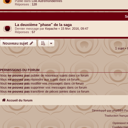
Publié dans
Lois Autremondiennes
Réponses :
128
S
La deuxième "phase" de la saga
Dernier message par
Kepache
«
15 févr. 2016, 09:47
Réponses :
57
Nouveau sujet
1 sujet •
PERMISSIONS DU FORUM
Vous
ne pouvez pas
publier de nouveaux sujets dans ce forum
Vous
ne pouvez pas
répondre aux sujets dans ce forum
Vous
ne pouvez pas
modifier vos messages dans ce forum
Vous
ne pouvez pas
supprimer vos messages dans ce forum
Vous
ne pouvez pas
transférer de pièces jointes dans ce forum
Accueil du forum
Développé par
phpBB
® Fo
Traduction françai
Optimized 
Confidential