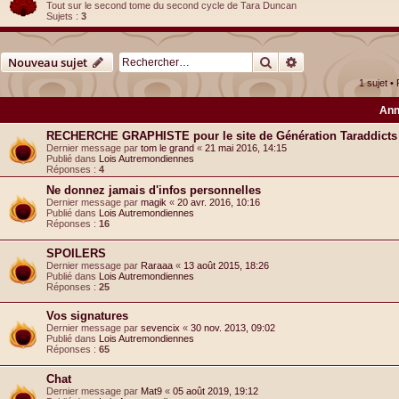
Tout sur le second tome du second cycle de Tara Duncan
Sujets :
3
Rechercher
Recherche avancé
Nouveau sujet
1 sujet •
Ann
RECHERCHE GRAPHISTE pour le site de Génération Taraddicts
Dernier message par
tom le grand
«
21 mai 2016, 14:15
Publié dans
Lois Autremondiennes
Réponses :
4
Ne donnez jamais d'infos personnelles
Dernier message par
magik
«
20 avr. 2016, 10:16
Publié dans
Lois Autremondiennes
Réponses :
16
SPOILERS
Dernier message par
Raraaa
«
13 août 2015, 18:26
Publié dans
Lois Autremondiennes
Réponses :
25
Vos signatures
Dernier message par
sevencix
«
30 nov. 2013, 09:02
Publié dans
Lois Autremondiennes
Réponses :
65
Chat
Dernier message par
Mat9
«
05 août 2019, 19:12