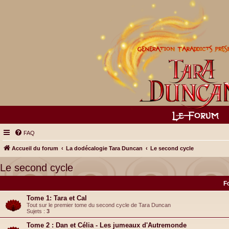
FAQ
Accueil du forum
La dodécalogie Tara Duncan
Le second cycle
Le second cycle
F
Tome 1: Tara et Cal
Tout sur le premier tome du second cycle de Tara Duncan
Sujets :
3
Tome 2 : Dan et Célia - Les jumeaux d'Autremonde