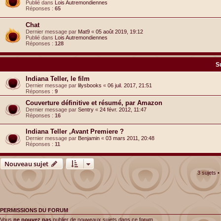
Publié dans
Lois Autremondiennes
Réponses :
65
Chat
Dernier message par
Mat9
«
05 août 2019, 19:12
Publié dans
Lois Autremondiennes
Réponses :
128
S
Indiana Teller, le film
Dernier message par
lilysbooks
«
06 juil. 2017, 21:51
Réponses :
9
Couverture définitive et résumé, par Amazon
Dernier message par
Sentry
«
24 févr. 2012, 11:47
Réponses :
16
Indiana Teller ,Avant Premiere ?
Dernier message par
Benjamin
«
03 mars 2011, 20:48
Réponses :
11
Nouveau sujet
3 sujets 
PERMISSIONS DU FORUM
Vous
ne pouvez pas
publier de nouveaux sujets dans ce forum