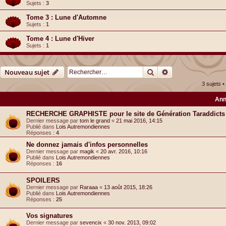
Sujets :
3
Tome 3 : Lune d'Automne
Sujets :
1
Tome 4 : Lune d'Hiver
Sujets :
1
Rechercher
Recherche avancé
Nouveau sujet
3 sujets 
Ann
RECHERCHE GRAPHISTE pour le site de Génération Taraddicts
Dernier message par
tom le grand
«
21 mai 2016, 14:15
Publié dans
Lois Autremondiennes
Réponses :
4
Ne donnez jamais d'infos personnelles
Dernier message par
magik
«
20 avr. 2016, 10:16
Publié dans
Lois Autremondiennes
Réponses :
16
SPOILERS
Dernier message par
Raraaa
«
13 août 2015, 18:26
Publié dans
Lois Autremondiennes
Réponses :
25
Vos signatures
Dernier message par
sevencix
«
30 nov. 2013, 09:02