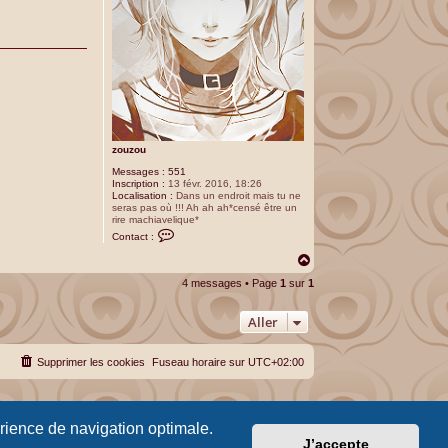
zouzou
Messages :
551
Inscription :
13 févr. 2016, 18:26
Localisation :
Dans un endroit mais tu ne
seras pas où !!! Ah ah ah*censé être un
rire machiavelique*
C
Contact :
o
n
H
t
a
a
4 messages • Page
1
sur
1
u
c
t
t
e
Aller
r
z
o
Supprimer les cookies
Fuseau horaire sur
UTC+02:00
u
z
o
u
érience de navigation optimale.
J’accepte