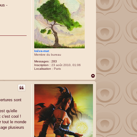
ous -
loéva-mat
Membre du bureau
Messages :
283
Inscription :
23 août 2010, 01:06
Localisation :
Paris
H
a
u
t
vertures sont
est qu'elle
 c'est cool !
r tout le monde
ssage plusieurs