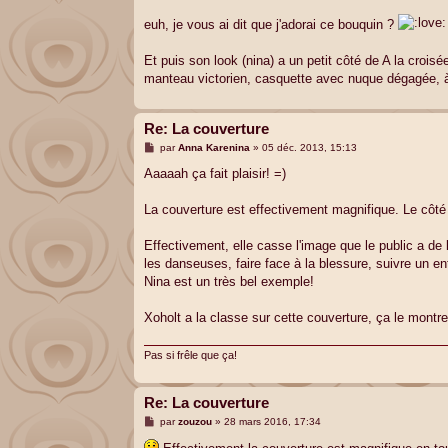
euh, je vous ai dit que j'adorai ce bouquin ?
Et puis son look (nina) a un petit côté de A la crois
manteau victorien, casquette avec nuque dégagée, à
Re: La couverture
M
par
Anna Karenina
»
05 déc. 2013, 15:13
e
s
Aaaaah ça fait plaisir! =)
s
a
g
La couverture est effectivement magnifique. Le côté 
e
Effectivement, elle casse l'image que le public a de 
les danseuses, faire face à la blessure, suivre un ent
Nina est un très bel exemple!
Xoholt a la classe sur cette couverture, ça le montre
Pas si frêle que ça!
Re: La couverture
M
par
zouzou
»
28 mars 2016, 17:34
e
s