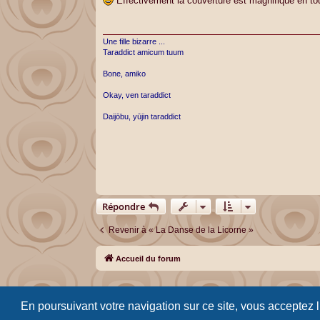
Effectivement la couverture est magnifique en tout c
s
a
g
e
Une fille bizarre ...
Taraddict amicum tuum
Bone, amiko
Okay, ven taraddict
Daijōbu, yūjin taraddict
Répondre
Revenir à « La Danse de la Licorne »
Accueil du forum
En poursuivant votre navigation sur ce site, vous acceptez 