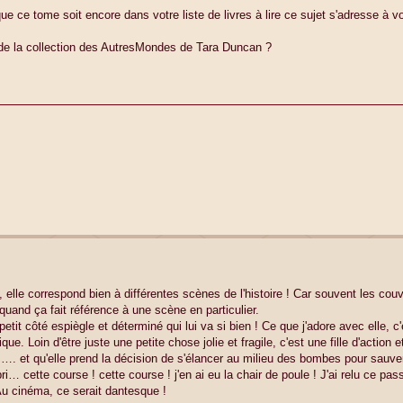
ue ce tome soit encore dans votre liste de livres à lire ce sujet s'adresse à v
de la collection des AutresMondes de Tara Duncan ?
 elle correspond bien à différentes scènes de l'histoire ! Car souvent les cou
n quand ça fait référence à une scène en particulier.
petit côté espiègle et déterminé qui lui va si bien ! Ce que j'adore avec elle, c'
. Loin d'être juste une petite chose jolie et fragile, c'est une fille d'action et
. et qu'elle prend la décision de s'élancer au milieu des bombes pour sauve
abri… cette course ! cette course ! j'en ai eu la chair de poule ! J'ai relu ce pa
 Au cinéma, ce serait dantesque !