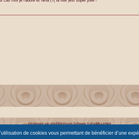
as moi je l'adore et Nina (?( la fille )est super jolie !
Développé par
phpBB
® Forum Software © phpBB Limited
Traduction française officielle
©
Qiaeru
l’utilisation de cookies vous permettant de bénéficier d’une exp
Optimized by:
phpBB SEO