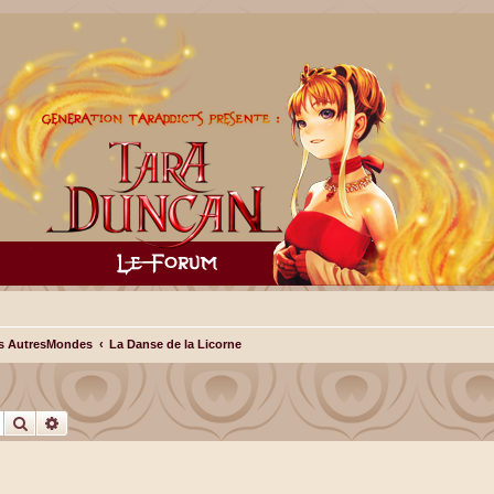
s AutresMondes
La Danse de la Licorne
Rechercher
Recherche avancée