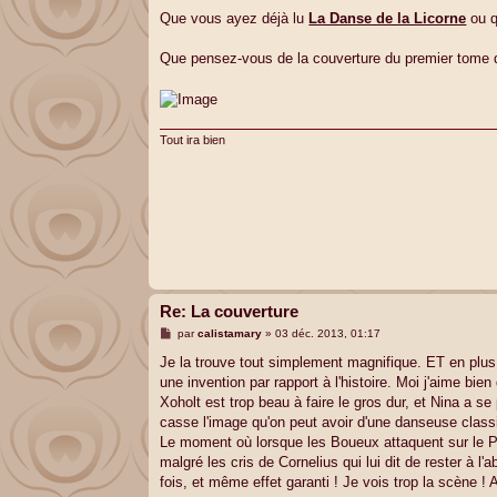
e
s
Que vous ayez déjà lu
La Danse de la Licorne
ou q
s
a
g
Que pensez-vous de la couverture du premier tome 
e
Tout ira bien
Re: La couverture
M
par
calistamary
»
03 déc. 2013, 01:17
e
s
Je la trouve tout simplement magnifique. ET en plus,
s
une invention par rapport à l'histoire. Moi j'aime bie
a
g
Xoholt est trop beau à faire le gros dur, et Nina a se 
e
casse l'image qu'on peut avoir d'une danseuse classique
Le moment où lorsque les Boueux attaquent sur le P…
malgré les cris de Cornelius qui lui dit de rester à l'
fois, et même effet garanti ! Je vois trop la scène !