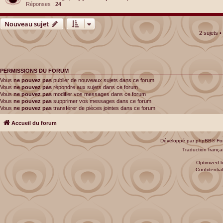
Réponses :
24
Nouveau sujet
2 sujets 
PERMISSIONS DU FORUM
Vous
ne pouvez pas
publier de nouveaux sujets dans ce forum
Vous
ne pouvez pas
répondre aux sujets dans ce forum
Vous
ne pouvez pas
modifier vos messages dans ce forum
Vous
ne pouvez pas
supprimer vos messages dans ce forum
Vous
ne pouvez pas
transférer de pièces jointes dans ce forum
Accueil du forum
Développé par
phpBB
® Fo
Traduction françai
Optimized 
Confidential