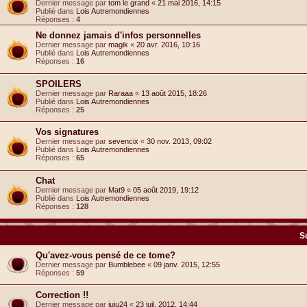
Dernier message par
tom le grand
«
21 mai 2016, 14:15
Publié dans
Lois Autremondiennes
Réponses :
4
Ne donnez jamais d'infos personnelles
Dernier message par
magik
«
20 avr. 2016, 10:16
Publié dans
Lois Autremondiennes
Réponses :
16
SPOILERS
Dernier message par
Raraaa
«
13 août 2015, 18:26
Publié dans
Lois Autremondiennes
Réponses :
25
Vos signatures
Dernier message par
sevencix
«
30 nov. 2013, 09:02
Publié dans
Lois Autremondiennes
Réponses :
65
Chat
Dernier message par
Mat9
«
05 août 2019, 19:12
Publié dans
Lois Autremondiennes
Réponses :
128
S
Qu'avez-vous pensé de ce tome?
Dernier message par
Bumblebee
«
09 janv. 2015, 12:55
Réponses :
59
Correction !!
Dernier message par
juju24
«
23 juil. 2012, 14:44