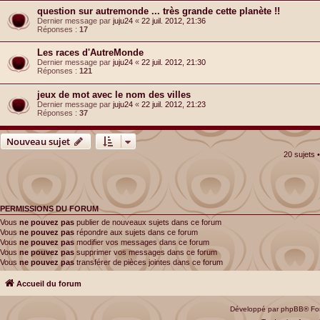
question sur autremonde ... très grande cette planète !!
Dernier message par
juju24
«
22 juil. 2012, 21:36
Réponses :
17
Les races d'AutreMonde
Dernier message par
juju24
«
22 juil. 2012, 21:30
Réponses :
121
jeux de mot avec le nom des villes
Dernier message par
juju24
«
22 juil. 2012, 21:23
Réponses :
37
Nouveau sujet
20 sujets
PERMISSIONS DU FORUM
Vous
ne pouvez pas
publier de nouveaux sujets dans ce forum
Vous
ne pouvez pas
répondre aux sujets dans ce forum
Vous
ne pouvez pas
modifier vos messages dans ce forum
Vous
ne pouvez pas
supprimer vos messages dans ce forum
Vous
ne pouvez pas
transférer de pièces jointes dans ce forum
Accueil du forum
Développé par
phpBB
® Fo