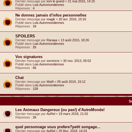
Dernier message par
tom le grand
«
21 mai 2016, 14:15
Publié dans
Lois Autremondiennes
Réponses :
4
Ne donnez jamais d'infos personnelles
Dernier message par
magik
«
20 avr. 2016, 10:16
Publié dans
Lois Autremondiennes
Réponses :
16
SPOILERS
Dernier message par
Raraaa
«
13 août 2015, 18:26
Publié dans
Lois Autremondiennes
Réponses :
25
Vos signatures
Dernier message par
sevencix
«
30 nov. 2013, 09:02
Publié dans
Lois Autremondiennes
Réponses :
65
Chat
Dernier message par
Mat9
«
05 août 2019, 19:12
Publié dans
Lois Autremondiennes
Réponses :
128
S
Les Animaux Dangereux (ou pas!) d'AutreMonde!
Dernier message par
AuRel
«
19 mars 2018, 21:02
Réponses :
26
quel personnage vous prefere?petit songage...
Dernier message par
AuRel
«
25 févr. 2018, 14:24