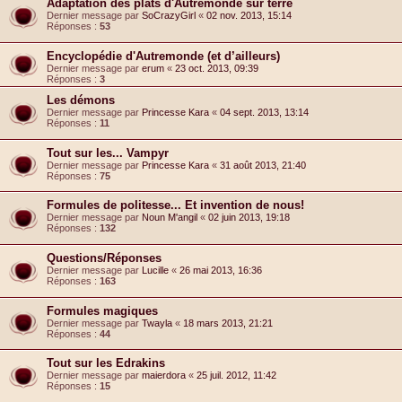
Adaptation des plats d'Autremonde sur terre
Dernier message par
SoCrazyGirl
«
02 nov. 2013, 15:14
Réponses :
53
Encyclopédie d'Autremonde (et d’ailleurs)
Dernier message par
erum
«
23 oct. 2013, 09:39
Réponses :
3
Les démons
Dernier message par
Princesse Kara
«
04 sept. 2013, 13:14
Réponses :
11
Tout sur les... Vampyr
Dernier message par
Princesse Kara
«
31 août 2013, 21:40
Réponses :
75
Formules de politesse... Et invention de nous!
Dernier message par
Noun M'angil
«
02 juin 2013, 19:18
Réponses :
132
Questions/Réponses
Dernier message par
Lucille
«
26 mai 2013, 16:36
Réponses :
163
Formules magiques
Dernier message par
Twayla
«
18 mars 2013, 21:21
Réponses :
44
Tout sur les Edrakins
Dernier message par
maierdora
«
25 juil. 2012, 11:42
Réponses :
15