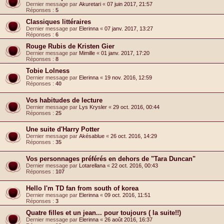
Dernier message par
Akuretari
«
07 juin 2017, 21:57
Réponses :
5
Classiques littéraires
Dernier message par
Elerinna
«
07 janv. 2017, 13:27
Réponses :
6
Rouge Rubis de Kristen Gier
Dernier message par
Mimille
«
01 janv. 2017, 17:20
Réponses :
8
Tobie Lolness
Dernier message par
Elerinna
«
19 nov. 2016, 12:59
Réponses :
40
Vos habitudes de lecture
Dernier message par
Lys Krysler
«
29 oct. 2016, 00:44
Réponses :
25
Une suite d'Harry Potter
Dernier message par
Akésablue
«
26 oct. 2016, 14:29
Réponses :
35
Vos personnages préférés en dehors de "Tara Duncan"
Dernier message par
Lotarellana
«
22 oct. 2016, 00:43
Réponses :
107
Hello I'm TD fan from south of korea
Dernier message par
Elerinna
«
09 oct. 2016, 11:51
Réponses :
3
Quatre filles et un jean... pour toujours ( la suite!!)
Dernier message par
Elerinna
«
26 août 2016, 16:37