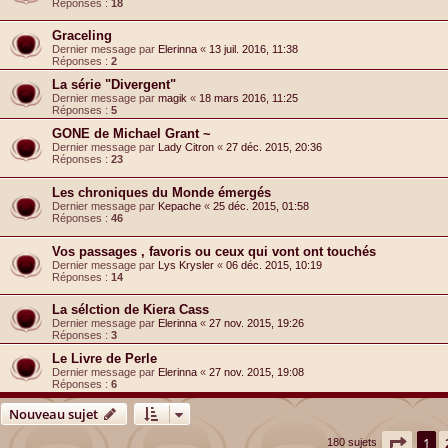
Réponses :
18
Graceling
Dernier message par
Elerinna
«
13 juil. 2016, 11:38
Réponses :
2
La série "Divergent"
Dernier message par
magik
«
18 mars 2016, 11:25
Réponses :
5
GONE de Michael Grant ~
Dernier message par
Lady Citron
«
27 déc. 2015, 20:36
Réponses :
23
Les chroniques du Monde émergés
Dernier message par
Kepache
«
25 déc. 2015, 01:58
Réponses :
46
Vos passages , favoris ou ceux qui vont ont touchés
Dernier message par
Lys Krysler
«
06 déc. 2015, 10:19
Réponses :
14
La sélction de Kiera Cass
Dernier message par
Elerinna
«
27 nov. 2015, 19:26
Réponses :
3
Le Livre de Perle
Dernier message par
Elerinna
«
27 nov. 2015, 19:08
Réponses :
6
Nouveau sujet
Page
1
1
180 sujets