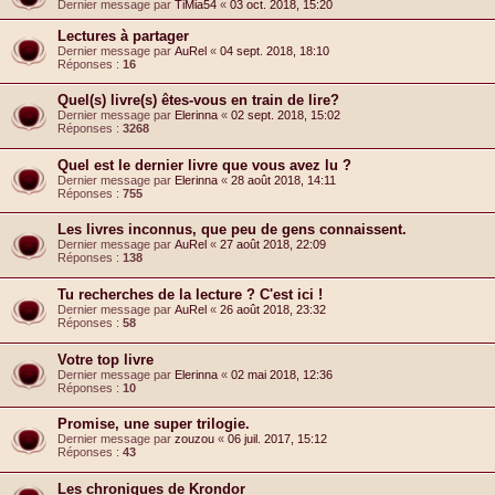
Dernier message par
TiMia54
«
03 oct. 2018, 15:20
Lectures à partager
Dernier message par
AuRel
«
04 sept. 2018, 18:10
Réponses :
16
Quel(s) livre(s) êtes-vous en train de lire?
Dernier message par
Elerinna
«
02 sept. 2018, 15:02
Réponses :
3268
Quel est le dernier livre que vous avez lu ?
Dernier message par
Elerinna
«
28 août 2018, 14:11
Réponses :
755
Les livres inconnus, que peu de gens connaissent.
Dernier message par
AuRel
«
27 août 2018, 22:09
Réponses :
138
Tu recherches de la lecture ? C'est ici !
Dernier message par
AuRel
«
26 août 2018, 23:32
Réponses :
58
Votre top livre
Dernier message par
Elerinna
«
02 mai 2018, 12:36
Réponses :
10
Promise, une super trilogie.
Dernier message par
zouzou
«
06 juil. 2017, 15:12
Réponses :
43
Les chroniques de Krondor