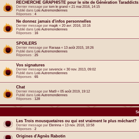
RECHERCHE GRAPHISTE pour le site de Génération Taraddicts
Dernier message par
tom le grand
«
21 mai 2016, 14:15
Publié dans
Lois Autremondiennes
Réponses :
4
Ne donnez jamais d'infos personnelles
Dernier message par
magik
«
20 avr. 2016, 10:16
Publié dans
Lois Autremondiennes
Réponses :
16
SPOILERS
Dernier message par
Raraaa
«
13 août 2015, 18:26
Publié dans
Lois Autremondiennes
Réponses :
25
Vos signatures
Dernier message par
sevencix
«
30 nov. 2013, 09:02
Publié dans
Lois Autremondiennes
Réponses :
65
Chat
Dernier message par
Mat9
«
05 août 2019, 19:12
Publié dans
Lois Autremondiennes
Réponses :
128
S
Les Trois mousquetaires ou qui est vraiment le plus méchant?
Dernier message par
Elerinna
«
13 nov. 2018, 10:58
Réponses :
2
Origines d'Agnès Rabotin