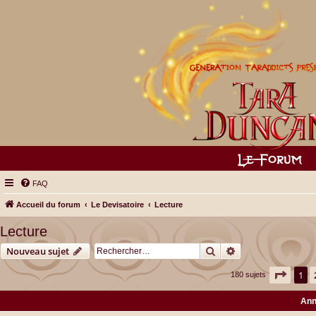
FAQ
Accueil du forum
Le Devisatoire
Lecture
Lecture
Rechercher
Recherche avancé
Nouveau sujet
Page
1
1
180 sujets
Ann